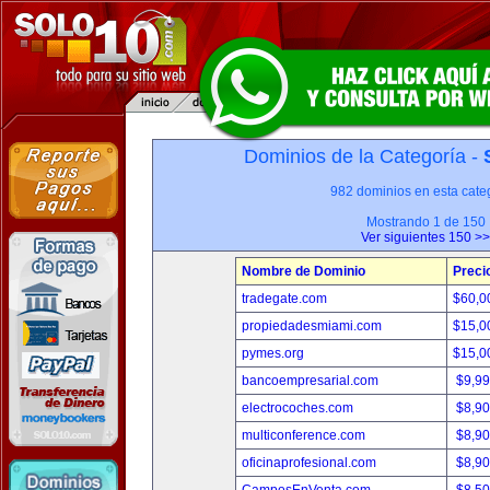
Dominios de la Categoría -
982 dominios en esta categ
Mostrando 1 de 150
Ver siguientes 150 >>
Nombre de Dominio
Preci
tradegate.com
$60,0
propiedadesmiami.com
$15,0
pymes.org
$15,0
bancoempresarial.com
$9,9
electrocoches.com
$8,9
multiconference.com
$8,9
oficinaprofesional.com
$8,9