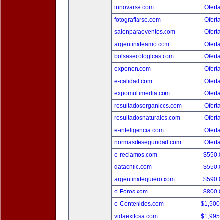
innovarse.com
Ofert
fotografiarse.com
Ofert
salonparaeventos.com
Ofert
argentinateamo.com
Ofert
bolsasecologicas.com
Ofert
exponen.com
Ofert
e-calidad.com
Ofert
expomultimedia.com
Ofert
resultadosorganicos.com
Ofert
resultadosnaturales.com
Ofert
e-inteligencia.com
Ofert
normasdeseguridad.com
Ofert
e-reclamos.com
$550.
datachile.com
$550.
argentinatequiero.com
$590.
e-Foros.com
$800.
e-Contenidos.com
$1,500
vidaexitosa.com
$1,995