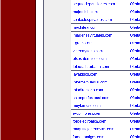
segurodepensiones.com
Ofert
mujerclub.com
Ofert
contactosprivados.com
Ofert
mochilear.com
Ofert
imagenesvirtuales.com
Ofert
i-gratis.com
Ofert
videoayudas.com
Ofert
pisosatermicos.com
Ofert
fotografiaurbana.com
Ofert
lavapisos.com
Ofert
informemundial.com
Ofert
infodirectorio.com
Ofert
salonprofesional.com
Ofert
muyfamoso.com
Ofert
e-opiniones.com
Ofert
foroelectronica.com
Ofert
maquillajedenovias.com
Ofert
forodeamigos.com
Ofert