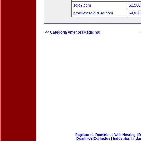
solo9.com
$2,500
productosdigitales.com
$4,950
<< Categoria Anterior (Medicina)
Registro de Dominios
|
Web Hosting
|
D
Dominios Expirados
|
Industrias
|
Indu