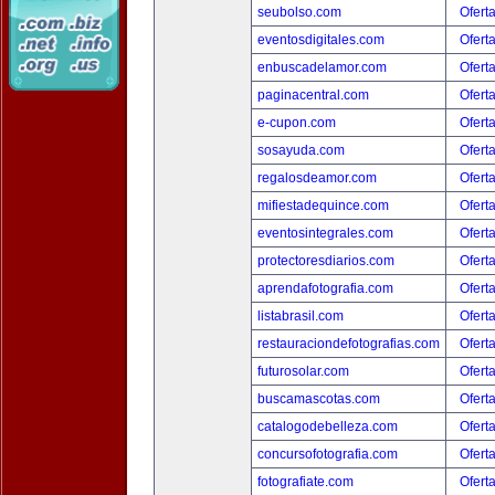
seubolso.com
Ofert
eventosdigitales.com
Ofert
enbuscadelamor.com
Ofert
paginacentral.com
Ofert
e-cupon.com
Ofert
sosayuda.com
Ofert
regalosdeamor.com
Ofert
mifiestadequince.com
Ofert
eventosintegrales.com
Ofert
protectoresdiarios.com
Ofert
aprendafotografia.com
Ofert
listabrasil.com
Ofert
restauraciondefotografias.com
Ofert
futurosolar.com
Ofert
buscamascotas.com
Ofert
catalogodebelleza.com
Ofert
concursofotografia.com
Ofert
fotografiate.com
Ofert