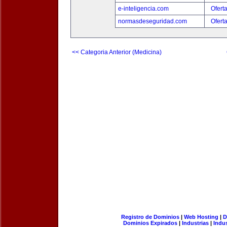
e-inteligencia.com
Ofert
normasdeseguridad.com
Ofert
<< Categoria Anterior (Medicina)
Registro de Dominios
|
Web Hosting
|
D
Dominios Expirados
|
Industrias
|
Indu