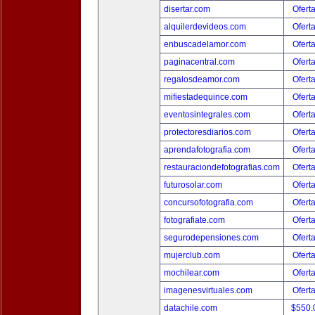
disertar.com
Ofert
alquilerdevideos.com
Ofert
enbuscadelamor.com
Ofert
paginacentral.com
Ofert
regalosdeamor.com
Ofert
mifiestadequince.com
Ofert
eventosintegrales.com
Ofert
protectoresdiarios.com
Ofert
aprendafotografia.com
Ofert
restauraciondefotografias.com
Ofert
futurosolar.com
Ofert
concursofotografia.com
Ofert
fotografiate.com
Ofert
segurodepensiones.com
Ofert
mujerclub.com
Ofert
mochilear.com
Ofert
imagenesvirtuales.com
Ofert
datachile.com
$550.