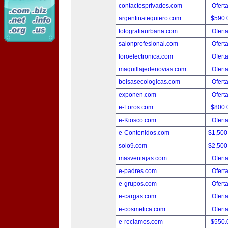
contactosprivados.com
Ofert
argentinatequiero.com
$590.
fotografiaurbana.com
Ofert
salonprofesional.com
Ofert
foroelectronica.com
Ofert
maquillajedenovias.com
Ofert
bolsasecologicas.com
Ofert
exponen.com
Ofert
e-Foros.com
$800.
e-Kiosco.com
Ofert
e-Contenidos.com
$1,500
solo9.com
$2,500
masventajas.com
Ofert
e-padres.com
Ofert
e-grupos.com
Ofert
e-cargas.com
Ofert
e-cosmetica.com
Ofert
e-reclamos.com
$550.