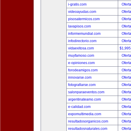
i-gratis.com
Ofert
videoayudas.com
Ofert
pisosatermicos.com
Ofert
lavapisos.com
Ofert
informemundial.com
Ofert
infodirectorio.com
Ofert
vidaexitosa.com
$1,995
muyfamoso.com
Ofert
e-opiniones.com
Ofert
forodeamigos.com
Ofert
innovarse.com
Ofert
fotografiarse.com
Ofert
salonparaeventos.com
Ofert
argentinateamo.com
Ofert
e-calidad.com
Ofert
expomultimedia.com
Ofert
resultadosorganicos.com
Ofert
resultadosnaturales.com
Ofert