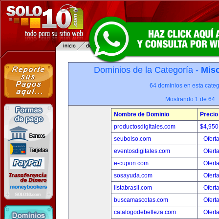
Dominios de la Categoría -
Misc
64 dominios en esta categ
Mostrando 1 de 64
Nombre de Dominio
Precio
productosdigitales.com
$4,950
seubolso.com
Ofert
eventosdigitales.com
Ofert
e-cupon.com
Ofert
sosayuda.com
Ofert
listabrasil.com
Ofert
buscamascotas.com
Ofert
catalogodebelleza.com
Ofert