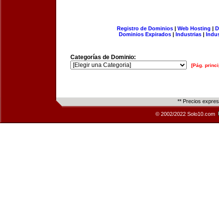
Registro de Dominios
|
Web Hosting
|
D
Dominios Expirados
|
Industrias
|
Indu
Categorías de Dominio:
[Pág. princi
** Precios expre
© 2002/2022 Solo10.com