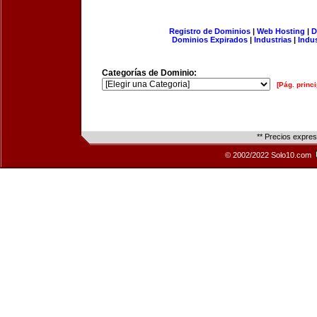
Registro de Dominios
|
Web Hosting
|
D
Dominios Expirados
|
Industrias
|
Indu
Categorías de Dominio:
[Pág. princi
** Precios expre
© 2002/2022 Solo10.com