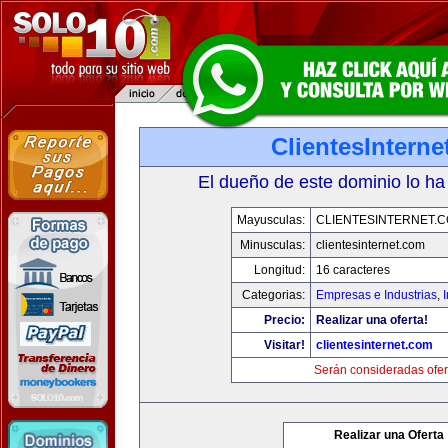
ClientesIntern
El dueño de este dominio lo ha
Mayusculas:
CLIENTESINTERNET.
Minusculas:
clientesinternet.com
Longitud:
16 caracteres
Categorias:
Empresas e Industrias
,
I
Precio:
Realizar una oferta!
Visitar!
clientesinternet.com
Serán consideradas ofer
Realizar una Oferta