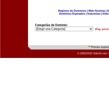
Registro de Dominios
|
Web Hosting
|
D
Dominios Expirados
|
Industrias
|
Indu
Categorías de Dominio:
[Pág. princi
** Precios expre
© 2002/2022 Solo10.com