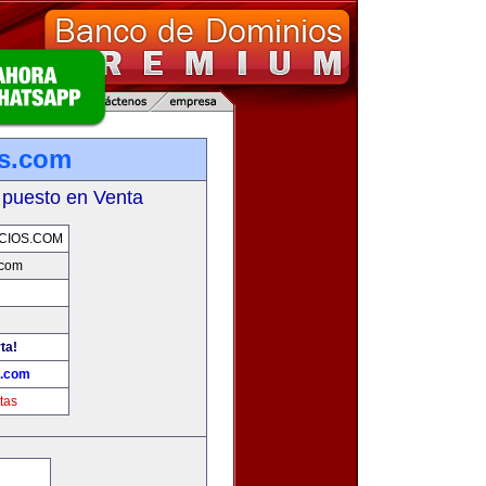
os.com
 puesto en Venta
CIOS.COM
.com
ta!
s.com
tas