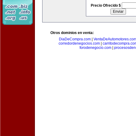
Precio Ofrecido $
Otros dominios en venta:
DiaDeCompra.com
|
VentaDeAutomotores.co
corredordenegocios.com
|
carritodecompra.co
forodenegocio.com
|
procesosden