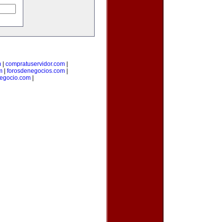
m
|
compratuservidor.com
|
m
|
forosdenegocios.com
|
egocio.com
|