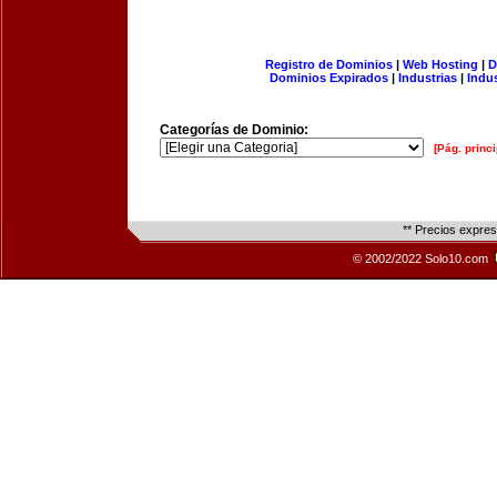
Registro de Dominios
|
Web Hosting
|
D
Dominios Expirados
|
Industrias
|
Indu
Categorías de Dominio:
[Pág. princi
** Precios expre
© 2002/2022 Solo10.com