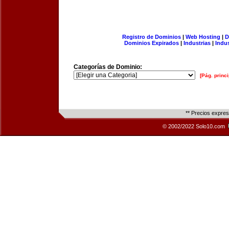
Registro de Dominios
|
Web Hosting
|
D
Dominios Expirados
|
Industrias
|
Indu
Categorías de Dominio:
[Pág. princi
** Precios expre
© 2002/2022 Solo10.com