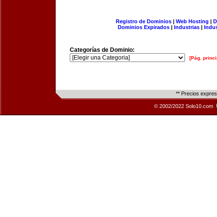
Registro de Dominios
|
Web Hosting
|
D
Dominios Expirados
|
Industrias
|
Indu
Categorías de Dominio:
[Pág. princi
** Precios expre
© 2002/2022 Solo10.com