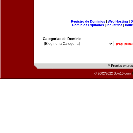
Registro de Dominios
|
Web Hosting
|
D
Dominios Expirados
|
Industrias
|
Indu
Categorías de Dominio:
[Pág. princi
** Precios expre
© 2002/2022 Solo10.com