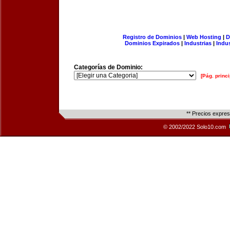
Registro de Dominios
|
Web Hosting
|
D
Dominios Expirados
|
Industrias
|
Indu
Categorías de Dominio:
[Pág. princi
** Precios expre
© 2002/2022 Solo10.com