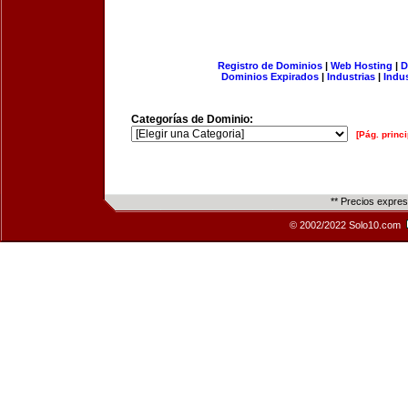
Registro de Dominios
|
Web Hosting
|
D
Dominios Expirados
|
Industrias
|
Indu
Categorías de Dominio:
[Pág. princi
** Precios expre
© 2002/2022 Solo10.com