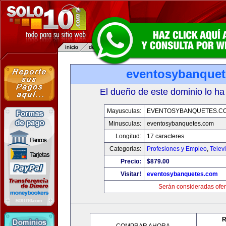
eventosybanque
El dueño de este dominio lo ha
Mayusculas:
EVENTOSYBANQUETES.C
Minusculas:
eventosybanquetes.com
Longitud:
17 caracteres
Categorias:
Profesiones y Empleo
,
Telev
Precio:
$879.00
Visitar!
eventosybanquetes.com
Serán consideradas ofer
R