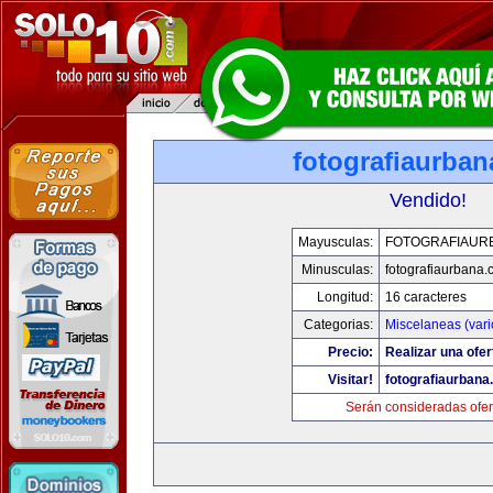
fotografiaurba
Vendido!
Mayusculas:
FOTOGRAFIAUR
Minusculas:
fotografiaurbana
Longitud:
16 caracteres
Categorias:
Miscelaneas (vari
Precio:
Realizar una ofer
Visitar!
fotografiaurbana
Serán consideradas ofer