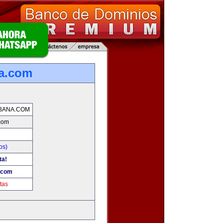
na.com
BANA.COM
.com
os)
ta!
.com
tas