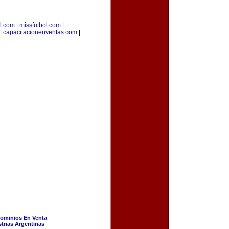
l.com
|
missfutbol.com
|
|
capacitacionenventas.com
|
ominios En Venta
strias Argentinas