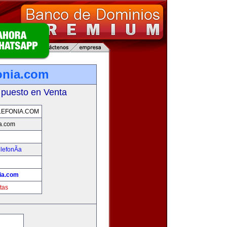
onia.com
 puesto en Venta
EFONIA.COM
ia.com
lefonÃ­a
nia.com
tas