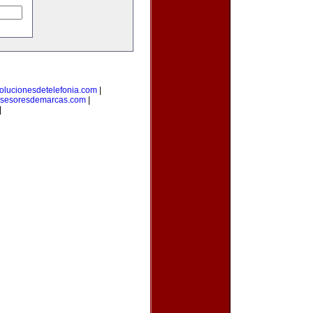
olucionesdetelefonia.com
|
sesoresdemarcas.com
|
|