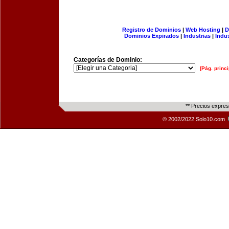
Registro de Dominios
|
Web Hosting
|
D
Dominios Expirados
|
Industrias
|
Indu
Categorías de Dominio:
[Pág. princi
** Precios expre
© 2002/2022 Solo10.com