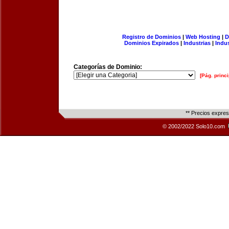
Registro de Dominios
|
Web Hosting
|
D
Dominios Expirados
|
Industrias
|
Indu
Categorías de Dominio:
[Pág. princi
** Precios expre
© 2002/2022 Solo10.com