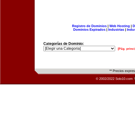
Registro de Dominios
|
Web Hosting
|
D
Dominios Expirados
|
Industrias
|
Indu
Categorías de Dominio:
[Pág. princi
** Precios expre
© 2002/2022 Solo10.com