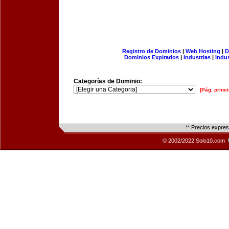
Registro de Dominios
|
Web Hosting
|
D
Dominios Expirados
|
Industrias
|
Indu
Categorías de Dominio:
[Pág. princi
** Precios expre
© 2002/2022 Solo10.com