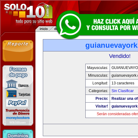
guianuevayor
Vendido!
Mayusculas:
GUIANUEVAY
Minusculas:
guianuevayork
Longitud:
13 caracteres
Categorias:
Sin Clasificar
Precio:
Realizar una of
Visitar!
guianuevayork
Serán consideradas ofer