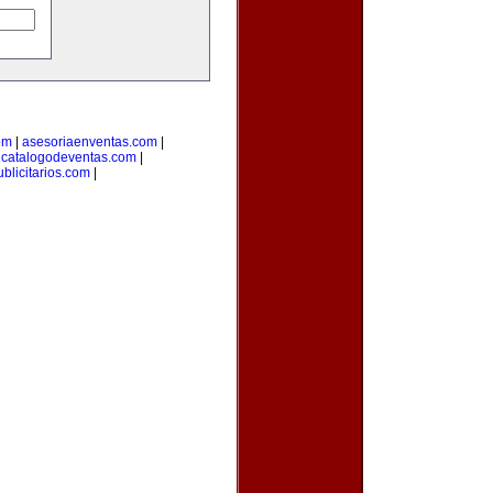
om
|
asesoriaenventas.com
|
|
catalogodeventas.com
|
blicitarios.com
|