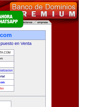
.com
 puesto en Venta
TA.COM
om
ializacion
rta!
com
tas