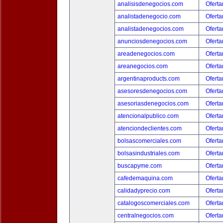
analisisdenegocios.com
Oferta
analistadenegocio.com
Oferta
analistadenegocios.com
Oferta
anunciosdenegocios.com
Oferta
areadenegocios.com
Oferta
areanegocios.com
Oferta
argentinaproducts.com
Oferta
asesoresdenegocios.com
Oferta
asesoriasdenegocios.com
Oferta
atencionalpublico.com
Oferta
atenciondeclientes.com
Oferta
bolsascomerciales.com
Oferta
bolsasindustriales.com
Oferta
buscapyme.com
Oferta
cafedemaquina.com
Oferta
calidadyprecio.com
Oferta
catalogoscomerciales.com
Oferta
centralnegocios.com
Oferta