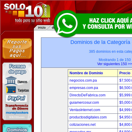
Dominios de la Categoría
385 dominios en esta categ
Mostrando 1 de 150
Ver siguientes 150 >>
Nombre de Dominio
Precio
negocios.com.pa
$7,500
empresas.com.pa
$6,500
DirectoDeFabrica.com
$5,999
guiamercosur.com
$5,000
VentasInternet.com
$4,999
productosdigitales.com
$4,950
cotizaciones.net
$4,800