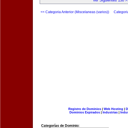
Ver Siguientes 150 >
<< Categoria Anterior (Miscelaneas (varios))
Categori
Registro de Dominios
|
Web Hosting
|
D
Dominios Expirados
|
Industrias
|
Indu
Categorías de Dominio: