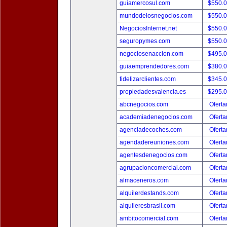
guiamercosul.com
$550.
mundodelosnegocios.com
$550.
NegociosInternet.net
$550.
seguropymes.com
$550.
negociosenaccion.com
$495.
guiaemprendedores.com
$380.
fidelizarclientes.com
$345.
propiedadesvalencia.es
$295.
abcnegocios.com
Oferta
academiadenegocios.com
Oferta
agenciadecoches.com
Oferta
agendadereuniones.com
Oferta
agentesdenegocios.com
Oferta
agrupacioncomercial.com
Oferta
almaceneros.com
Oferta
alquilerdestands.com
Oferta
alquileresbrasil.com
Oferta
ambitocomercial.com
Oferta