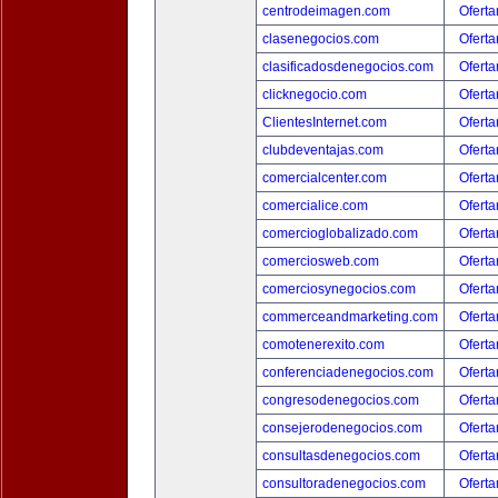
centrodeimagen.com
Oferta
clasenegocios.com
Oferta
clasificadosdenegocios.com
Oferta
clicknegocio.com
Oferta
ClientesInternet.com
Oferta
clubdeventajas.com
Oferta
comercialcenter.com
Oferta
comercialice.com
Oferta
comercioglobalizado.com
Oferta
comerciosweb.com
Oferta
comerciosynegocios.com
Oferta
commerceandmarketing.com
Oferta
comotenerexito.com
Oferta
conferenciadenegocios.com
Oferta
congresodenegocios.com
Oferta
consejerodenegocios.com
Oferta
consultasdenegocios.com
Oferta
consultoradenegocios.com
Oferta