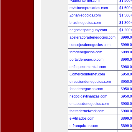
PagosInternet.com
$1,500
revistaempresarios.com
$1,500
ZonaNegocios.com
$1,500
brasilnegocios.com
$1,300
negociosparaguay.com
$1,200
aceleradoradenegocios.com
$999.
consejosdenegocios.com
$999.
forodenegocios.com
$999.
portaldenegocio.com
$990.
enfoquecomercial.com
$980.
ComercioInternet.com
$950.
direcciondenegocios.com
$950.
feriadenegocios.com
$950.
negociosyfinanzas.com
$950.
enlacesdenegocios.com
$900.
thetradernetwork.com
$900.
e-Afiliados.com
$899.
e-franquicias.com
$899.