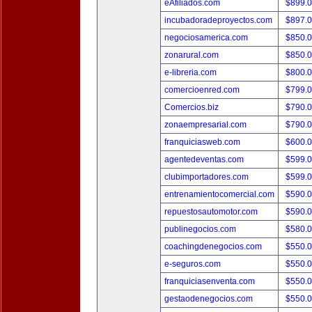
eAfiliados.com
$899.
incubadoradeproyectos.com
$897.
negociosamerica.com
$850.
zonarural.com
$850.
e-libreria.com
$800.
comercioenred.com
$799.
Comercios.biz
$790.
zonaempresarial.com
$790.
franquiciasweb.com
$600.
agentedeventas.com
$599.
clubimportadores.com
$599.
entrenamientocomercial.com
$590.
repuestosautomotor.com
$590.
publinegocios.com
$580.
coachingdenegocios.com
$550.
e-seguros.com
$550.
franquiciasenventa.com
$550.
gestaodenegocios.com
$550.