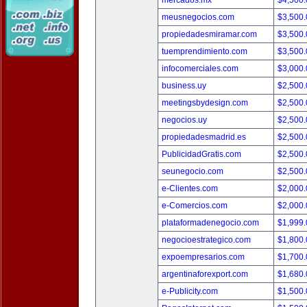
mercados.mx
$4,500
meusnegocios.com
$3,500
propiedadesmiramar.com
$3,500
tuemprendimiento.com
$3,500
infocomerciales.com
$3,000
business.uy
$2,500
meetingsbydesign.com
$2,500
negocios.uy
$2,500
propiedadesmadrid.es
$2,500
PublicidadGratis.com
$2,500
seunegocio.com
$2,500
e-Clientes.com
$2,000
e-Comercios.com
$2,000
plataformadenegocio.com
$1,999
negocioestrategico.com
$1,800
expoempresarios.com
$1,700
argentinaforexport.com
$1,680
e-Publicity.com
$1,500